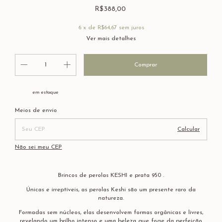
R$388,00
6
x de
R$64,67
sem juros
Ver mais detalhes
em estoque
Entregas para o CEP:
Alterar CEP
Meios de envio
Calcular
Não sei meu CEP
Brincos de perolas KESHI e prata 950 .
Únicas e irreptíveis, as perolas Keshi são um presente raro da
natureza.
Formadas sem núcleos, elas desenvolvem formas orgânicas e livres,
revelando um brilho intenso e uma beleza que foge da perfeição