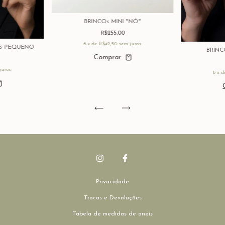
BRINCOs MINI "NÓ"
R$255,00
6
x de
R$42,50
sem juros
OS PEQUENO
BRIN
juros
6
x 
Privacidade
Trocas e Devoluções
Tabela de medidas de anéis