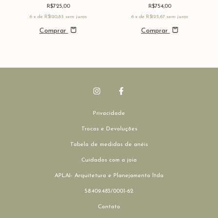
"MOVIMENTO"
R$725,00
R$754,00
6
x de
R$120,83
sem juros
6
x de
R$125,67
sem juros
Comprar
Comprar
Privacidade
Trocas e Devoluções
Tabela de medidas de anéis
Cuidados com a joia
APLAI- Arquitetura e Planejamento ltda
58.409.483/0001-62
Contato