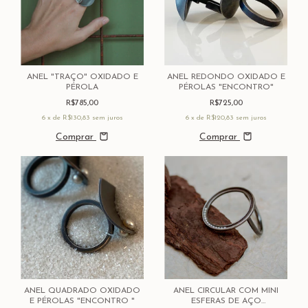
ANEL "TRAÇO" OXIDADO E
ANEL REDONDO OXIDADO E
PÉROLA
PÉROLAS "ENCONTRO"
R$785,00
R$725,00
6
x de
R$130,83
sem juros
6
x de
R$120,83
sem juros
Comprar
Comprar
ANEL QUADRADO OXIDADO
ANEL CIRCULAR COM MINI
E PÉROLAS "ENCONTRO "
ESFERAS DE AÇO