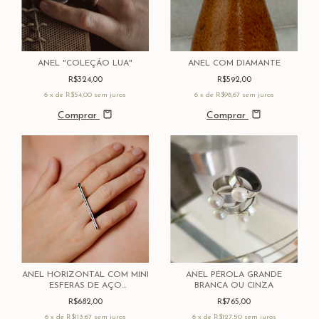
ANEL "COLEÇÃO LUA"
ANEL COM DIAMANTE
R$324,00
R$592,00
6
x de
R$54,00
sem juros
6
x de
R$98,67
sem juros
Comprar
Comprar
ANEL HORIZONTAL COM MINI
ANEL PÉROLA GRANDE
ESFERAS DE AÇO
BRANCA OU CINZA
"MOVIMENTO"
R$682,00
R$765,00
6
x de
R$113,67
sem juros
6
x de
R$127,50
sem juros