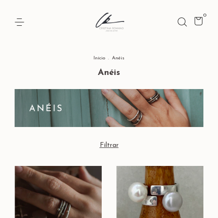
0
Início
.
Anéis
Anéis
Filtrar