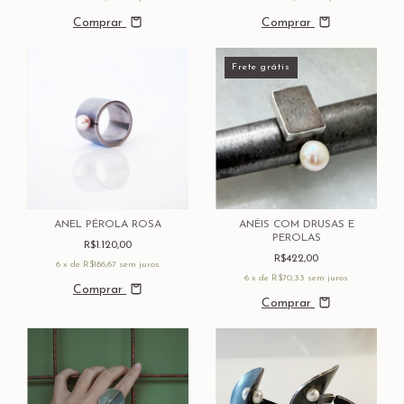
Comprar
Comprar
Frete grátis
ANEL PÉROLA ROSA
ANÉIS COM DRUSAS E
PEROLAS
R$1.120,00
R$422,00
6
x de
R$186,67
sem juros
6
x de
R$70,33
sem juros
Comprar
Comprar